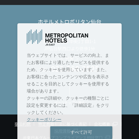
ホテルメトロポリタン仙台
〒980-8477
仙台市青葉区中央1丁目1-1
JR仙台駅西口より徒歩1分
当ウェブサイトでは、サービスの向上、ま
＜ 代表 ＞
たお客様により適したサービスを提供する
022-268-2525
TEL :
ため、クッキーを使用しています。また、
お客様に合ったコンテンツや広告を表示さ
せることを目的としてクッキーを使用する
場合があります。
クッキーの詳細や、クッキーの種類ごとに
ページトップへ戻る
設定を変更するには、「詳細設定」をクリ
ックしてください。
クッキーポリシー
宿泊約款
特定商取引法に基づく表記
会社概要
採用情報
すべて許可
JR東日本グループコンプライアンス相談窓口