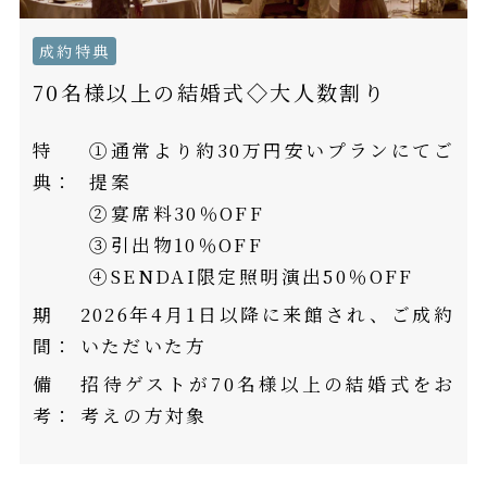
成約特典
70名様以上の結婚式◇大人数割り
特
①通常より約30万円安いプランにてご
典：
提案
②宴席料30％OFF
③引出物10％OFF
④SENDAI限定照明演出50％OFF
期
2026年4月1日以降に来館され、ご成約
間：
いただいた方
備
招待ゲストが70名様以上の結婚式をお
考：
考えの方対象