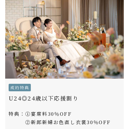
成約特典
U24◎24歳以下応援割り
特典：
①宴席料30％OFF
②新郎新婦お色直し衣裳30％OFF