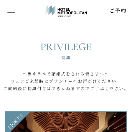
ご予約
TOP
トップページ
PRIVILEGE
ABOUT
当ホテルの結婚式
特典
CEREMONY
挙式
〜当ホテルで結婚式をされる皆さまへ〜
フェアご来館時にプランナーへお声がけください。
BANQUET
披露宴会場
ご成約後に特典付与はできかねますのでご了承ください。
CUISINE
料理
BRIDAL FAIR
PICK UP
ブライダルフェア
WEDDING PLAN
ウェディングプラン