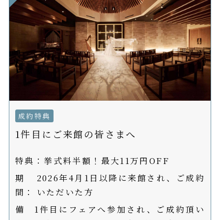
PRIVILEGE
特典
ACCESS
アクセス
FAQ
よくあるご質問
TOPICS
トピックス
成約特典
INSTAGRAM
1件目にご来館の皆さまへ
公式インスタグラム
特典：
挙式料半額！最大11万円OFF
期
2026年4月1日以降に来館され、ご成約
間：
いただいた方
備
1件目にフェアへ参加され、ご成約頂い