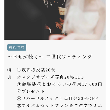
成約特典
～幸せが続く～ 二世代ウェディング
特
①親御様衣裳20％
典：
②スタジオポーズ写真20％OFF
③会場装花とおそろいの花束17,600円
分プレゼント
④リハーサルメイク１点目分50％OFF
⑤アルバムセットプランをご注文でミニ