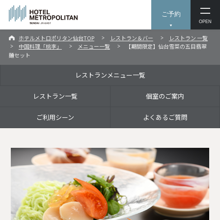
ご予約
OPEN
ホテルメトロポリタン仙台TOP
レストラン＆バー
レストラン 一覧
中国料理「桃李」
メニュー一覧
【期間限定】仙台雪菜の五目翡翠
麺セット
レストランメニュー一覧
レストラン一覧
個室のご案内
ご利用シーン
よくあるご質問