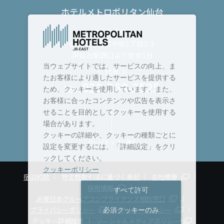
ホテルメトロポリタン仙台
〒980-8477
仙台市青葉区中央1丁目1-1
JR仙台駅西口より徒歩1分
当ウェブサイトでは、サービスの向上、ま
＜ 代表 ＞
たお客様により適したサービスを提供する
022-268-2525
TEL :
ため、クッキーを使用しています。また、
お客様に合ったコンテンツや広告を表示さ
せることを目的としてクッキーを使用する
場合があります。
クッキーの詳細や、クッキーの種類ごとに
ページトップへ戻る
設定を変更するには、「詳細設定」をクリ
ックしてください。
クッキーポリシー
宿泊約款
特定商取引法に基づく表記
会社概要
採用情報
すべて許可
JR東日本グループコンプライアンス相談窓口
プライバシーポリシー
クッキーポリシー
必須クッキーのみ
クッキー詳細設定
ソーシャルメディアポリシー